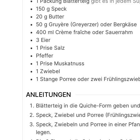
1
Packung
Blätterteig
gibt es in jedem S
150
g
Speck
20
g
Butter
50
g
Gruyère (Greyerzer) oder Bergkäse
400
ml
Crème fraîche oder Sauerrahm
3
Eier
1
Prise
Salz
Pfeffer
1
Prise
Muskatnuss
1
Zwiebel
1
Stange
Porree oder zwei Frühlingszwie
ANLEITUNGEN
Blätterteig in die Quiche-Form geben und
Speck, Zwiebel und Porree (Frühlingszwie
Speck, Zwiebeln und Porree in einer Pfa
legen.