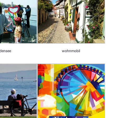
densee
wohnmobil