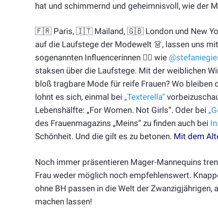
hat und schimmernd und geheimnisvoll, wie der 
🇫🇷 Paris, 🇮🇹 Mailand, 🇬🇧 London und New Yo
auf die Laufstege der Modewelt 👗, lassen uns m
sogenannten Influencerinnen 💁‍♀️ wie
@stefaniegie
staksen über die Laufstege. Mit der weiblichen Wir
bloß tragbare Mode für reife Frauen? Wo bleiben 
lohnt es sich, einmal bei
„Texterella“
vorbeizuschau
Lebenshälfte: „For Women. Not Girls“. Oder bei
„G
des Frauenmagazins „Meins“ zu finden auch bei
I
Schönheit. Und die gilt es zu betonen.
Mit dem Alt
Noch immer präsentieren Mager-Mannequins trendi
Frau weder möglich noch empfehlenswert. Knappe 
ohne BH passen in die Welt der Zwanzigjährigen, aber
machen lassen!