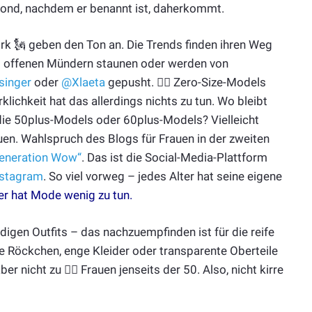
Mond, nachdem er benannt ist, daherkommt.
rk 🗽 geben den Ton an. Die Trends finden ihren Weg
it offenen Mündern staunen oder werden von
singer
oder
@Xlaeta
gepusht. 👯‍♀️ Zero-Size-Models
klichkeit hat das allerdings nichts zu tun. Wo bleibt
die 50plus-Models oder 60plus-Models? Vielleicht
en. Wahlspruch des Blogs für Frauen in der zweiten
eneration Wow“
. Das ist die Social-Media-Plattform
nstagram
. So viel vorweg – jedes Alter hat seine eigene
er hat Mode wenig zu tun
.
gen Outfits – das nachzuempfinden ist für die reife
Röckchen, enge Kleider oder transparente Oberteile
 nicht zu 🤷‍♀️ Frauen jenseits der 50. Also, nicht kirre