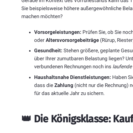
Gerade im Kontext des Vorruhestands kann das Ti
Sie beispielsweise höhere außergewöhnliche Bela
machen möchten?
Vorsorgeleistungen:
Prüfen Sie, ob Sie noc
oder
Altersvorsorgebeiträge
(Rürup, Rieste
Gesundheit:
Stehen größere, geplante Gesund
über Ihrer zumutbaren Belastung liegen? Unt
verbundenen Rechnungen noch ins
laufende
Haushaltsnahe Dienstleistungen:
Haben Sie
dass die
Zahlung
(nicht nur die Rechnung) n
für das aktuelle Jahr zu sichern.
👑
Die Königsklasse: Kau