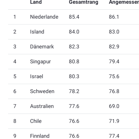
Land
Gesamtrang
Angemessen
1
Niederlande
85.4
86.1
2
Island
84.0
83.0
3
Dänemark
82.3
82.9
4
Singapur
80.8
79.4
5
Israel
80.3
75.6
6
Schweden
78.2
76.8
7
Australien
77.6
69.0
8
Chile
76.6
71.9
9
Finnland
76.6
77.4