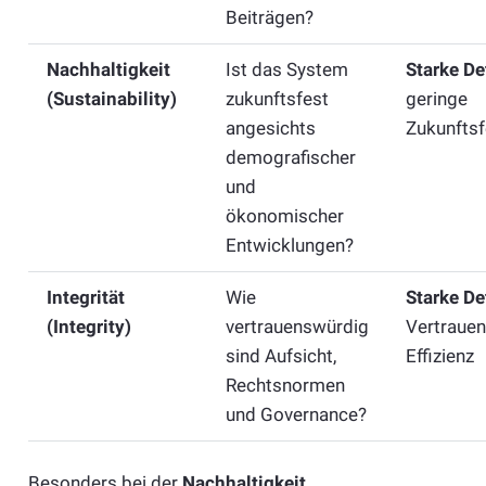
Beiträgen?
Nachhaltigkeit
Ist das System
Starke De
(Sustainability)
zukunftsfest
geringe
angesichts
Zukunftsf
demografischer
und
ökonomischer
Entwicklungen?
Integrität
Wie
Starke De
(Integrity)
vertrauenswürdig
Vertrauen
sind Aufsicht,
Effizienz
Rechtsnormen
und Governance?
Besonders bei der
Nachhaltigkeit