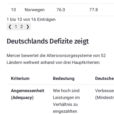
10
Norwegen
76.0
77.8
1 bis 10 von 16 Einträgen
❮
1
2
❯
Deutschlands Defizite zeigt
Mercer bewertet die Altersvorsorgesysteme von 52
Ländern weltweit anhand von drei Hauptkriterien:
Kriterium
Bedeutung
Deutsche 
Angemessenheit
Wie hoch sind
Verbesse
(Adequacy)
Leistungen im
(Mindestr
Verhältnis zu
eingezahlten