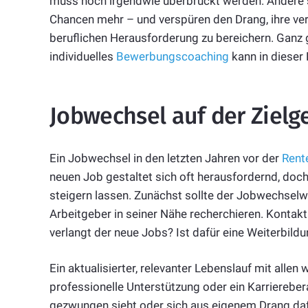
muss noch irgendwie überbrückt werden. Andere s
Chancen mehr – und verspüren den Drang, ihre ver
beruflichen Herausforderung zu bereichern. Ganz g
individuelles
Bewerbungscoaching
kann in dieser
Jobwechsel auf der Zielg
Ein Jobwechsel in den letzten Jahren vor der
Rent
neuen Job gestaltet sich oft herausfordernd, doc
steigern lassen. Zunächst sollte der Jobwechselwi
Arbeitgeber in seiner Nähe recherchieren. Kontak
verlangt der neue Jobs? Ist dafür eine Weiterbildu
Ein aktualisierter, relevanter Lebenslauf mit allen
professionelle Unterstützung oder ein Karriereber
gezwungen sieht oder sich aus eigenem Drang dafü