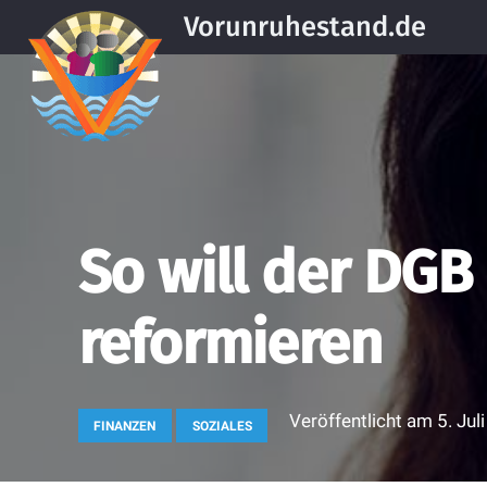
Vorunruhestand.de
So will der DGB
reformieren
Veröffentlicht am
5. Jul
FINANZEN
SOZIALES