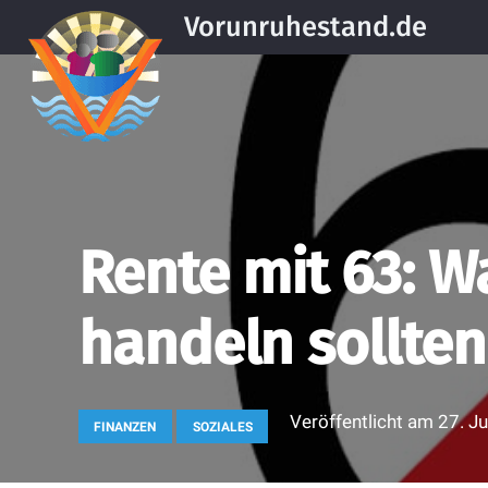
Vorunruhestand.de
Rente mit 63: W
handeln sollten
Veröffentlicht am
27. J
FINANZEN
SOZIALES