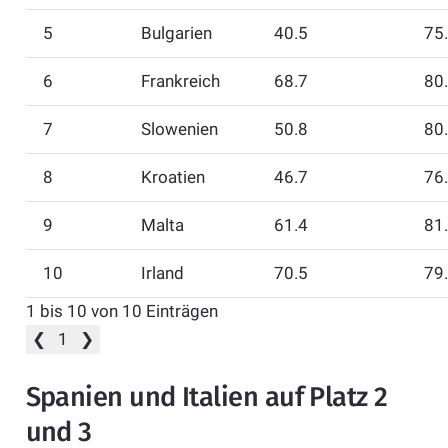
5
Bulgarien
40.5
75
6
Frankreich
68.7
80
7
Slowenien
50.8
80
8
Kroatien
46.7
76
9
Malta
61.4
81
10
Irland
70.5
79
1 bis 10 von 10 Einträgen
❮
1
❯
Spanien und Italien auf Platz 2
und 3