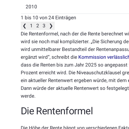
2010
1 bis 10 von 24 Einträgen
❮
1
2
3
❯
Die Rentenformel, nach der die Rente berechnet wir
wird sie noch mal komplizierter. „Die Sicherung 
wird unmittelbarer Bestandteil der Rentenanpassu
ergänzt wird“, schreibt die
Kommission verlässlich
dass die Renten bis zum Jahr 2025 so angepasst
Prozent erreicht wird. Die Niveauschutzklausel g
ein aktueller Rentenwert ergeben würde, mit dem 
Dann würde der aktuelle Rentenwert so festgelegt
werde.
Die Rentenformel
Die Höhe der Rente hängt von verschiedenen Fak