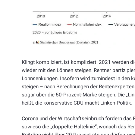
Klingt kompliziert, ist kompliziert. 2021 werden d
wieder mit den Löhnen steigen. Rentner partizipi
Lohnsenkungen. Insofern wird zumindest in den 
steigen – nach Berechnungen der Rentenexperten
sogar über die 50-Prozent-Marke steigen. Die „Li
heißt, die konservative CDU macht Linken-Politik.
Corona und der Wirtschaftseinbruch fördern das R
sowieso die „doppelte Haltelinie“, wonach das Ren
Beiträge nicht über 20 Prozent steigen dürfen, wa