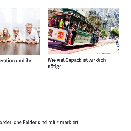
Wie viel Gepäck ist wirklich
eration und ihr
nötig?
orderliche Felder sind mit
*
markiert