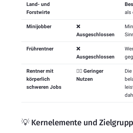
Land- und
Bes
Forstwirte
als
Minijobber
❌
Min
Ausgeschlossen
Sin
Frührentner
❌
We
Ausgeschlossen
geg
Rentner mit
🤷‍♂️ Geringer
Die
körperlich
Nutzen
bel
schweren Jobs
lei
dah
💡 Kernelemente und Zielgrup