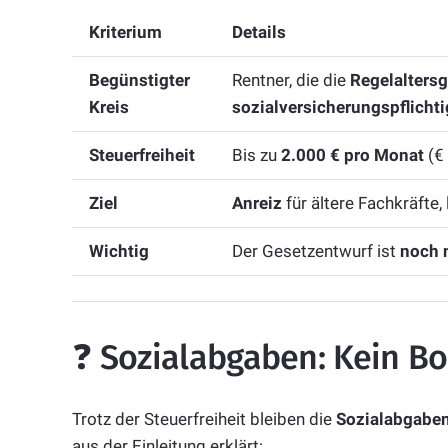
Kriterium
Details
Begünstigter
Rentner, die die
Regelalters
Kreis
sozialversicherungspflichti
Steuerfreiheit
Bis zu
2.000 € pro Monat
(€ 
Ziel
Anreiz
für ältere Fachkräfte,
Wichtig
Der Gesetzentwurf ist
noch n
❓ Sozialabgaben: Kein B
Trotz der Steuerfreiheit bleiben die
Sozialabgabe
aus der Einleitung erklärt: