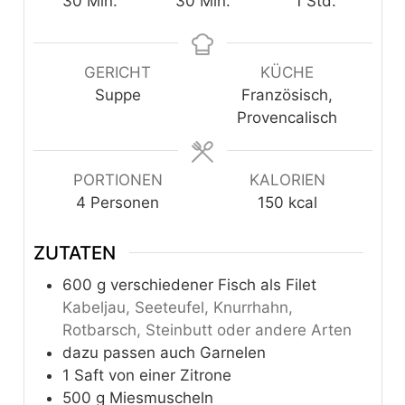
Minuten
Minuten
Stunde
30
Min.
30
Min.
1
Std.
GERICHT
KÜCHE
Suppe
Französisch,
Provencalisch
PORTIONEN
KALORIEN
4
Personen
150
kcal
ZUTATEN
600
g
verschiedener Fisch als Filet
Kabeljau, Seeteufel, Knurrhahn,
Rotbarsch, Steinbutt oder andere Arten
dazu passen auch Garnelen
1
Saft von einer Zitrone
500
g
Miesmuscheln