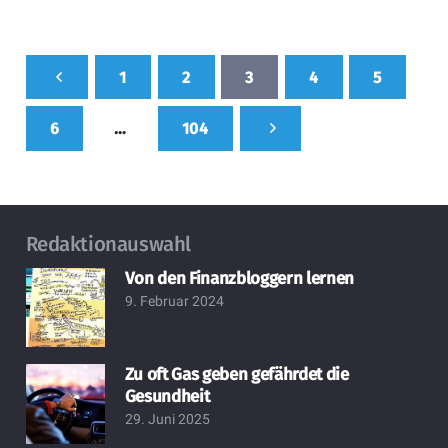
1
2
3
4
5
6
…
104
Redaktionauswahl
Von den Finanzbloggern lernen
9. Februar 2024
Zu oft Gas geben gefährdet die
Gesundheit
29. Juni 2025