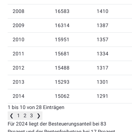
2008
16583
1410
2009
16314
1387
2010
15951
1357
2011
15681
1334
2012
15488
1317
2013
15293
1301
2014
15062
1291
1 bis 10 von 28 Einträgen
❮
1
2
3
❯
Für 2024 liegt der Besteuerungsanteil bei 83
Prozent und der Rentenfreibetrag bei 17 Prozent.