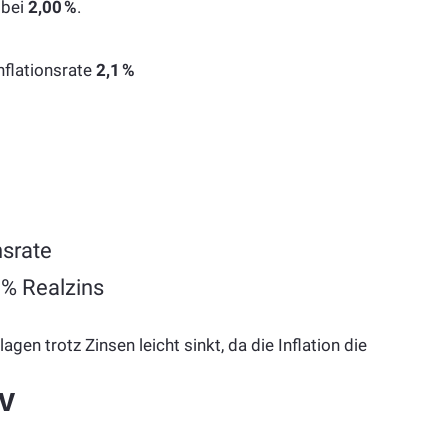
 bei
2,00 %
.
nflationsrate
2,1 %
nsrate
0 %
Realzins
gen trotz Zinsen leicht sinkt, da die Inflation die
v