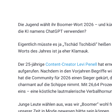
Die Jugend wählt ihr Boomer-Wort 2026 – und kürt 
die KI namens ChatGPT verwenden?
Eigentlich müsste es ja „Tschäd Tschibidi“ heißen
Worts des Jahres ist ja eher Klamauk.
Der 25-jährige
Content-Creator Levi Penell
hat ern
aufgerufen. Nachdem in den Vorjahren Begriffe w
hat die Community für 2026 einen Sieger gekürt, d
charmant auf die Schippe nimmt. Mit 26,64 Proz
eins – eine köstliche lautmalerische Verballhorn
Junge Leute wählen aus, was wir „Boomer“ wohl 
unserer Zeit in Mode gewesen hätte sein können, „