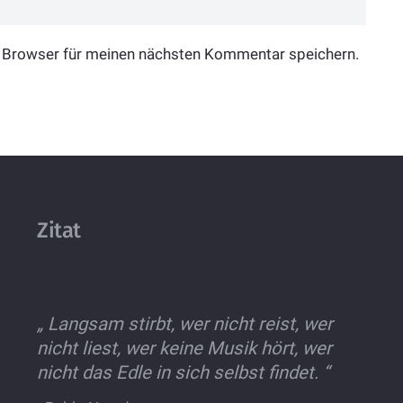
 Browser für meinen nächsten Kommentar speichern.
Zitat
„
Langsam stirbt, wer nicht reist, wer
nicht liest, wer keine Musik hört, wer
nicht das Edle in sich selbst findet.
“