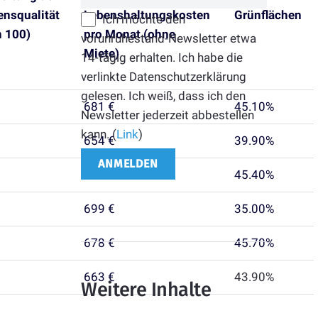
ensqualität
Lebenshaltungskosten
Grünflächen
Ich möchte den
n 100)
pro Monat (ohne
vorunruhestand-Newsletter etwa
Miete)
14-tägig erhalten. Ich habe die
verlinkte Datenschutzerklärung
gelesen. Ich weiß, dass ich den
681 €
45.10%
Newsletter jederzeit abbestellen
kann. (
Link
)
654 €
39.90%
569 €
45.40%
699 €
35.00%
678 €
45.70%
663 €
43.90%
Weitere Inhalte