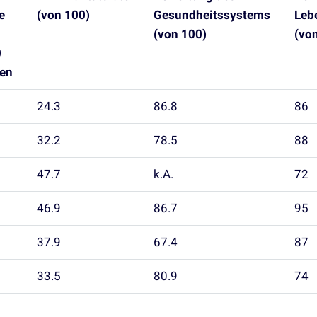
e
(von 100)
Gesundheitssystems
Leb
(von 100)
(vo
0
en
24.3
86.8
86
32.2
78.5
88
47.7
k.A.
72
46.9
86.7
95
37.9
67.4
87
33.5
80.9
74