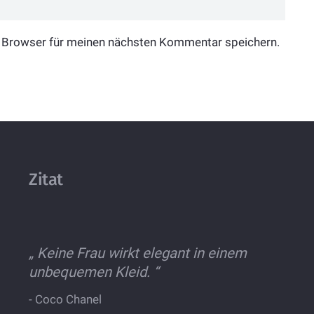
 Browser für meinen nächsten Kommentar speichern.
Zitat
„
Keine Frau wirkt elegant in einem
unbequemen Kleid.
“
-
Coco Chanel