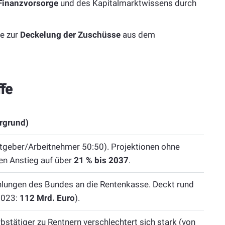
 Finanzvorsorge
und des Kapitalmarktwissens durch
e zur
Deckelung der Zuschüsse
aus dem
fe
rgrund)
itgeber/Arbeitnehmer 50:50). Projektionen ohne
en Anstieg auf über
21 % bis 2037
.
ahlungen des Bundes an die Rentenkasse. Deckt rund
2023:
112 Mrd. Euro
).
bstätiger zu Rentnern verschlechtert sich stark (von