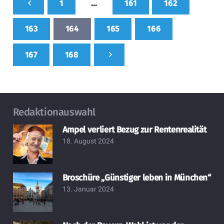
1
…
161
162
163
164
165
166
167
168
Redaktionauswahl
Ampel verliert Bezug zur Rentenrealität
18. August 2024
Broschüre „Günstiger leben in München“
13. Januar 2024