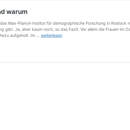
und warum
st das Max-Planck-Institut für demographische Forschung in Rostock
ng gibt. Ja, aber kaum noch, so das Fazit. Vor allem die Frauen i
Wer
hezu aufgeholt. Im …
weiterlesen
wo
wie
lange
lebt
in
Deutschland
und
warum