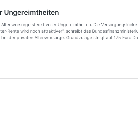
er Ungereimtheiten
e Altersvorsorge steckt voller Ungereimtheiten. Die Versorgungslücke b
­ter-Ren­te wird noch at­trak­ti­ver“, schreibt das Bundesfinanzminis
bei der privaten Altersvorsorge. Grundzulage steigt auf 175 Euro D