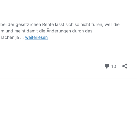
ei der gesetzlichen Rente lässt sich so nicht füllen, weil die
terium und meint damit die Änderungen durch das
Betriebliche
a lachen ja …
weiterlesen
Altersvorsorge
steckt
voller
Ungereimtheiten
Kommenta
10